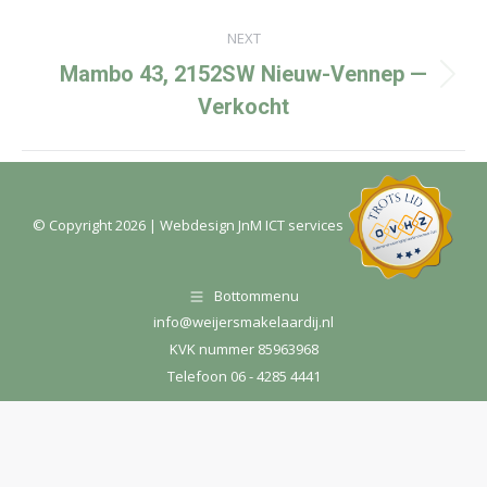
NEXT
Mambo 43, 2152SW Nieuw-Vennep —
Next
Verkocht
project:
© Copyright
2026
| Webdesign
JnM ICT services
Bottommenu
info@weijersmakelaardij.nl
KVK nummer 85963968
Telefoon 06 - 4285 4441