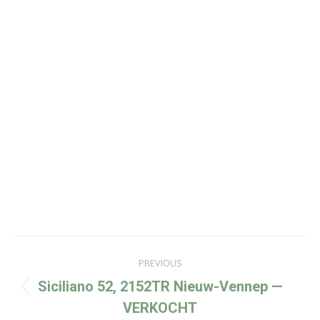
Project
navigation
PREVIOUS
Siciliano 52, 2152TR Nieuw-Vennep —
Previous
VERKOCHT
project: