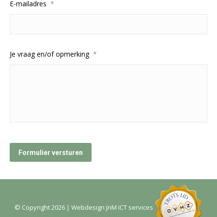
E-mailadres
*
Je vraag en/of opmerking
*
Formulier versturen
© Copyright
2026
| Webdesign
JnM ICT services