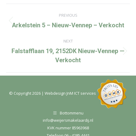
Project
navigation
PREVIOUS
Previous
Arkelstein 5 – Nieuw-Vennep – Verkocht
project:
NEXT
Falstafflaan 19, 2152DK Nieuw-Vennep —
Next
Verkocht
project:
© Copyright
2026
| Webdesign
JnM ICT services
Bottommenu
info@weijersmakelaardij.nl
KVK nummer 85963968
Telefoon 06 - 4285 4441