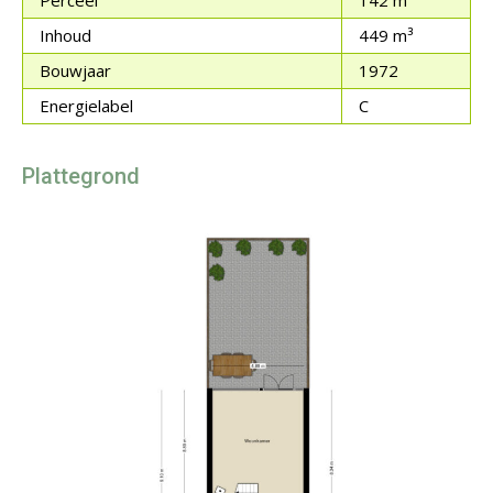
Perceel
142 m²
Inhoud
449 m³
Bouwjaar
1972
Energielabel
C
Plattegrond