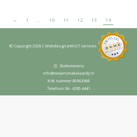
←
1
…
10
11
12
13
14
© Copyright
2026
| Webdesign
JnM ICT services
Bottommenu
info@weijersmakelaardij.nl
KVK nummer 85963968
Telefoon 06 - 4285 4441