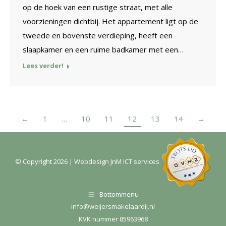
op de hoek van een rustige straat, met alle
voorzieningen dichtbij. Het appartement ligt op de
tweede en bovenste verdieping, heeft een
slaapkamer en een ruime badkamer met een…
Lees verder!
←
1
…
10
11
12
13
14
→
© Copyright
2026
| Webdesign
JnM ICT services
Bottommenu
info@weijersmakelaardij.nl
KVK nummer 85963968